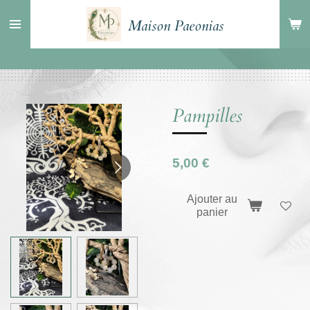
Passer
Maison Paeonias
au
contenu
principal
Pampilles
5,00 €
Ajouter au
panier