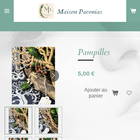
Passer
Maison Paeonias
au
contenu
principal
Pampilles
5,00 €
Ajouter au
panier