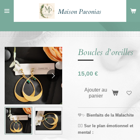
Passer
Maison Paeonias
au
contenu
principal
Boucles d'oreilles
15,00 €
Ajouter au
panier
💚✨
Bienfaits de la Malachite
🧘‍♀️
Sur le plan émotionnel et
mental :