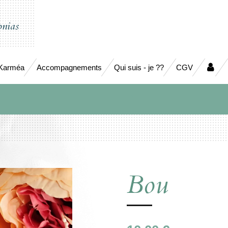
nias
 Karméa
Accompagnements
Qui suis - je ??
CGV
Bou