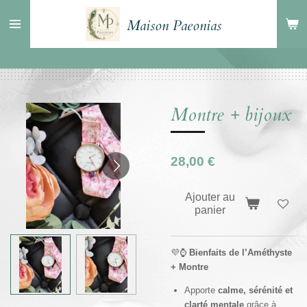
Passer
Maison Paeonias
au
contenu
principal
Montre + bijoux
28,00 €
Ajouter au
panier
💜⌚
Bienfaits de l’Améthyste
+ Montre
Apporte
calme, sérénité et
clarté mentale
grâce à