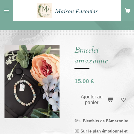
Passer
Maison Paeonias
au
contenu
principal
Bracelet
amazonite
15,00 €
Ajouter au
panier
💚✨
Bienfaits de l’Amazonite
🧘‍♀️
Sur le plan émotionnel et